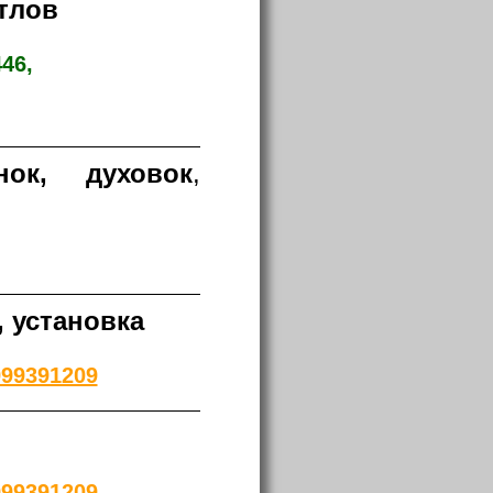
тлов
46,
нок, духовок
,
, установка
999391209
999391209