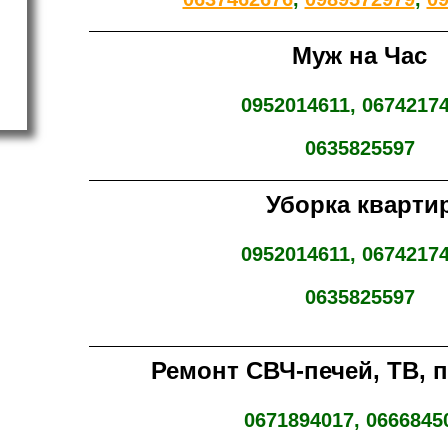
Муж на Час
0952014611, 06742174
0635825597
Уборка кварти
0952014611, 06742174
0635825597
Ремонт СВЧ-печей, ТВ, 
0671894017, 0666845