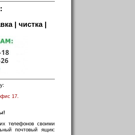
:
вка | чистка |
у:
офис 17.
ы!
тих телефонов своими
ьный почтовый ящик: