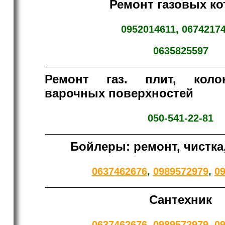
Ремонт газовых ко
0952014611, 06742174
0635825597
Ремонт
газ. плит, коло
варочных поверхностей
050-541-22-81
Бойлеры: ремонт, чистка
0637462676
,
0989572979
,
0
Сантехник
0637462676
,
0989572979
,
0