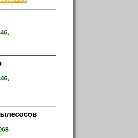
46,
р
46,
пылесосов
068