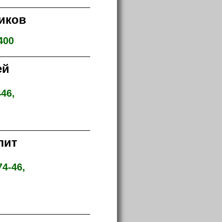
иков
400
ей
46,
лит
74-46,